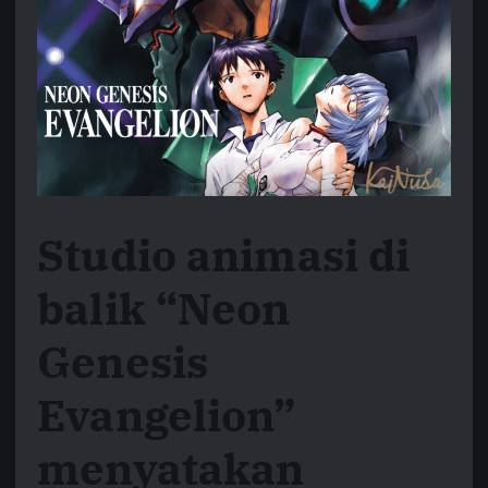
Studio animasi di
balik “Neon
Genesis
Evangelion”
menyatakan