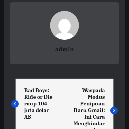
admin
N
Bad Boys:
Waspada
a
Ride or Die
Modus
raup 104
Penipuan
v
juta dolar
Baru Gmail:
AS
Ini Cara
i
Menghindar