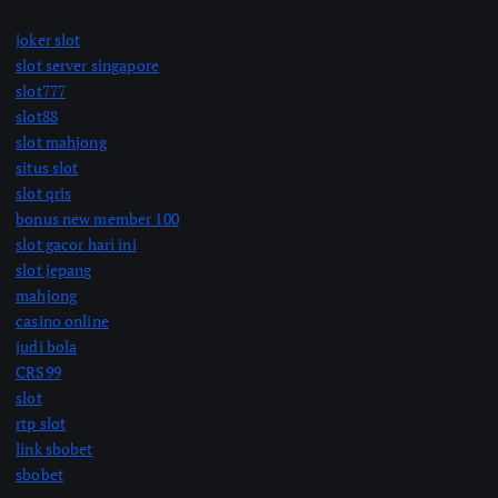
joker slot
slot server singapore
slot777
slot88
slot mahjong
situs slot
slot qris
bonus new member 100
slot gacor hari ini
slot jepang
mahjong
casino online
judi bola
CRS99
slot
rtp slot
link sbobet
sbobet