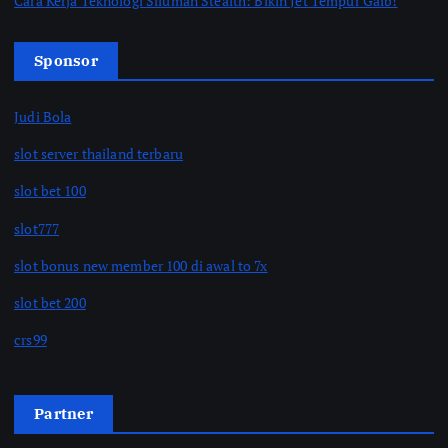
Cara Kerja Teknologi Siluman Stealth: Bikin Jet Tempur Gaib!
Sponsor
Judi Bola
slot server thailand terbaru
slot bet 100
slot777
slot bonus new member 100 di awal to 7x
slot bet 200
crs99
Partner