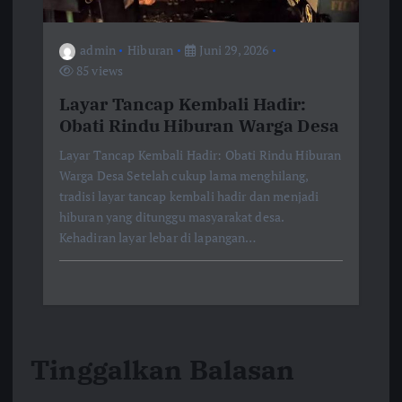
admin
Hiburan
Juni 29, 2026
85 views
Layar Tancap Kembali Hadir:
Obati Rindu Hiburan Warga Desa
Layar Tancap Kembali Hadir: Obati Rindu Hiburan
Warga Desa Setelah cukup lama menghilang,
tradisi layar tancap kembali hadir dan menjadi
hiburan yang ditunggu masyarakat desa.
Kehadiran layar lebar di lapangan…
Tinggalkan Balasan