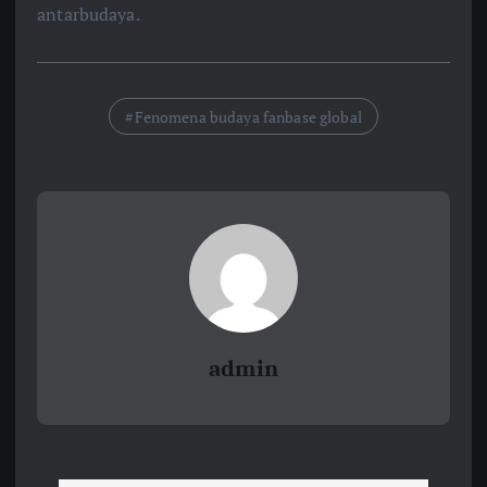
antarbudaya.
Fenomena budaya fanbase global
admin