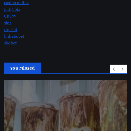
casino online
judi bola
CRS99
slot
rtp slot
link sbobet
sbobet
You Missed