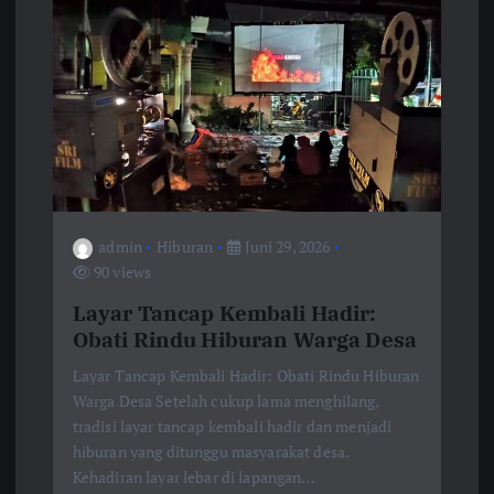
admin
Hiburan
Juni 29, 2026
90 views
Layar Tancap Kembali Hadir:
Obati Rindu Hiburan Warga Desa
Layar Tancap Kembali Hadir: Obati Rindu Hiburan
Warga Desa Setelah cukup lama menghilang,
tradisi layar tancap kembali hadir dan menjadi
hiburan yang ditunggu masyarakat desa.
Kehadiran layar lebar di lapangan…