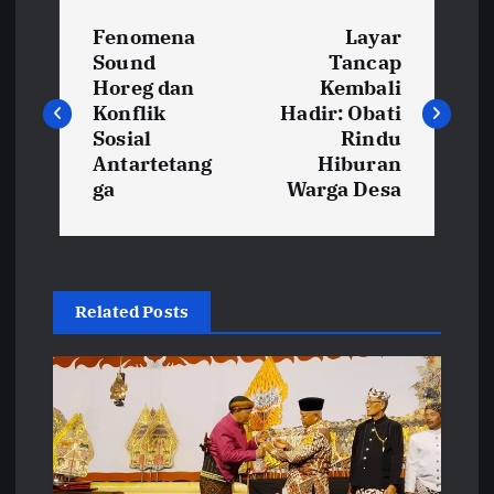
N
Fenomena
Layar
a
Sound
Tancap
Horeg dan
Kembali
v
Konflik
Hadir: Obati
Sosial
Rindu
i
Antartetang
Hiburan
ga
Warga Desa
g
a
Related Posts
s
i
p