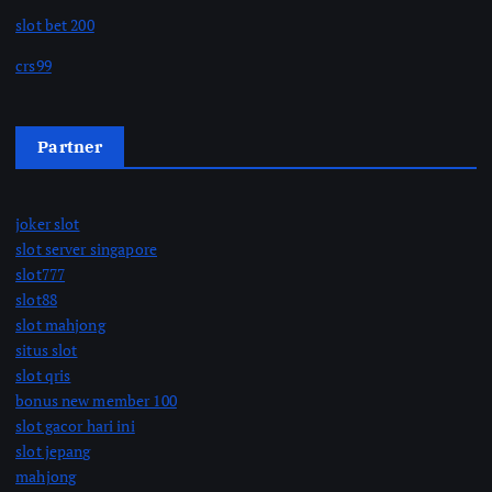
slot bet 200
crs99
Partner
joker slot
slot server singapore
slot777
slot88
slot mahjong
situs slot
slot qris
bonus new member 100
slot gacor hari ini
slot jepang
mahjong