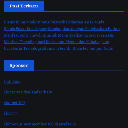
Post Terbaru
Bisnis Biliar Modern yang Menarik Perhatian Anak Muda
Bisnis Pokat Kocok yang Menjanjikan dengan Penghasilan Harian
Manfaat Solo Traveling untuk Meningkatkan Kepercayaan Diri
Manfaat Traveling bagi Kesehatan Mental dan Kebahagiaan
Cara Kerja Teknologi Siluman Stealth: Bikin Jet Tempur Gaib!
Sponsor
Judi Bola
slot server thailand terbaru
slot bet 100
slot777
slot bonus new member 100 di awal to 7x