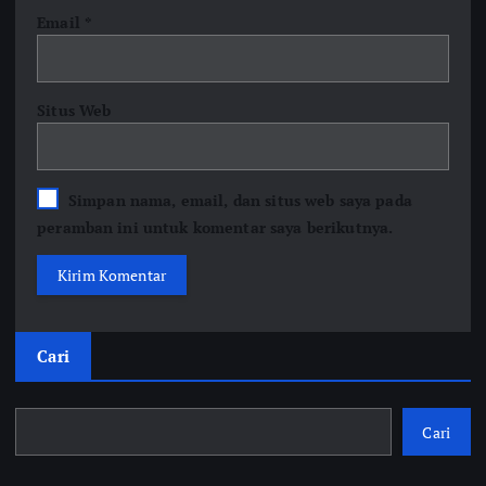
Email
*
Situs Web
Simpan nama, email, dan situs web saya pada
peramban ini untuk komentar saya berikutnya.
Cari
Cari