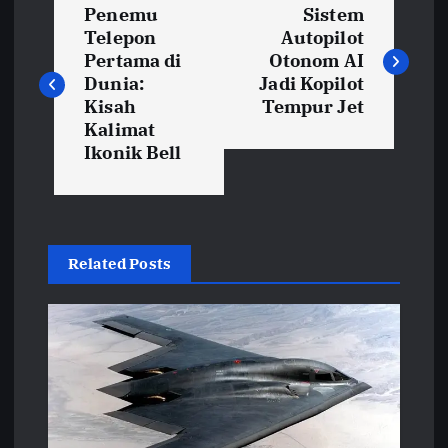
Penemu
Sistem
a
Telepon
Autopilot
Pertama di
Otonom AI
v
Dunia:
Jadi Kopilot
Kisah
Tempur Jet
i
Kalimat
Ikonik Bell
g
a
Related Posts
s
i
p
o