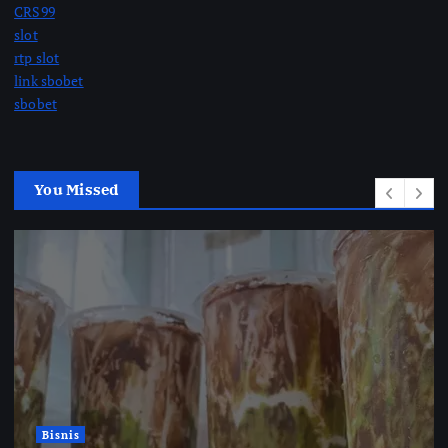
CRS99
slot
rtp slot
link sbobet
sbobet
You Missed
Bisnis