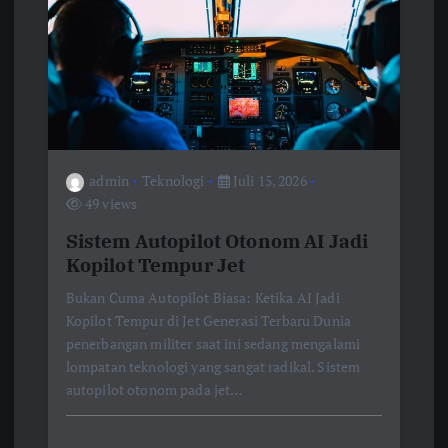
admin
Teknologi
Juli 15, 2026
49 views
Sistem Autopilot Otonom AI Jadi
Kopilot Tempur Jet
Bukan Cuma Autopilot Biasa: Ketika AI Jadi
Kopilot Tempur di Jet Generasi Terbaru Dunia
penerbangan militer saat ini sedang mengalami
lompatan teknologi yang sangat radikal. Sistem
autopilot otonom pada jet…