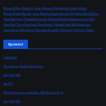
Bisnis Biliar Modern yang Menarik Perhatian Anak Muda
Bisnis Pokat Kocok yang Menjanjikan dengan Penghasilan Harian
Manfaat Solo Traveling untuk Meningkatkan Kepercayaan Diri
Manfaat Traveling bagi Kesehatan Mental dan Kebahagiaan
Cara Kerja Teknologi Siluman Stealth: Bikin Jet Tempur Gaib!
Sponsor
Judi Bola
slot server thailand terbaru
slot bet 100
slot777
slot bonus new member 100 di awal to 7x
slot bet 200