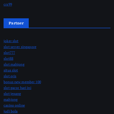
crs99
Partner
joker slot
slot server singapore
slot777
slot88
slot mahjong
situs slot
slot qris
bonus new member 100
slot gacor hari ini
slot jepang
mahjong
casino online
judi bola