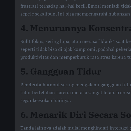
frustrasi terhadap hal-hal kecil. Emosi menjadi tida
sepele sekalipun. Ini bisa mempengaruhi hubungan
4.
Menurunnya Konsentras
Sulit fokus, sering lupa, atau merasa “blank” saat 
seperti tidak bisa di ajak kompromi, padahal pek
produktivitas dan memperburuk rasa stres karena tu
5.
Gangguan Tidur
Penderita burnout sering mengalami gangguan tidur 
tidur berlebihan karena merasa sangat lelah. Ironi
segar keesokan harinya.
6.
Menarik Diri Secara So
Tanda lainnya adalah mulai menghindari interaksi 