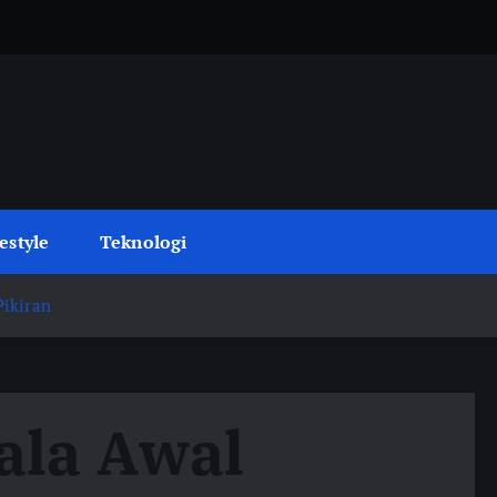
festyle
Teknologi
Pikiran
ala Awal