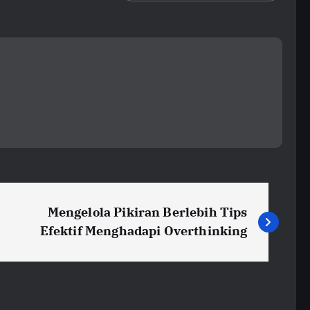
Mengelola Pikiran Berlebih Tips
Efektif Menghadapi Overthinking