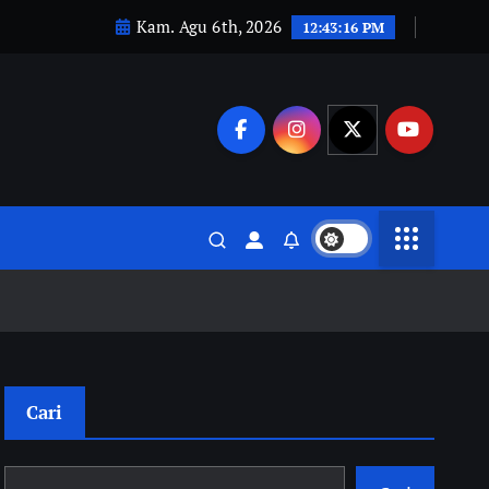
Kam. Agu 6th, 2026
12:43:17 PM
Cari