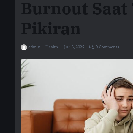
Burnout Saat
Pikiran
admin
Health
Juli 8, 2025
0 Comments