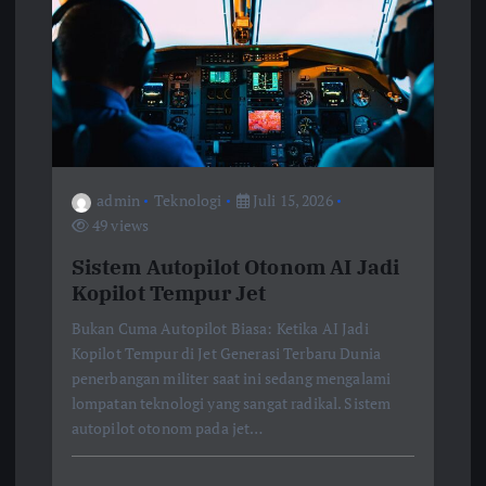
admin
Teknologi
Juli 15, 2026
49 views
Sistem Autopilot Otonom AI Jadi
Kopilot Tempur Jet
Bukan Cuma Autopilot Biasa: Ketika AI Jadi
Kopilot Tempur di Jet Generasi Terbaru Dunia
penerbangan militer saat ini sedang mengalami
lompatan teknologi yang sangat radikal. Sistem
autopilot otonom pada jet…