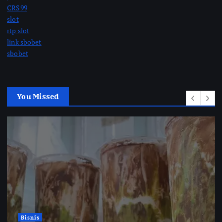
CRS99
slot
rtp slot
link sbobet
sbobet
You Missed