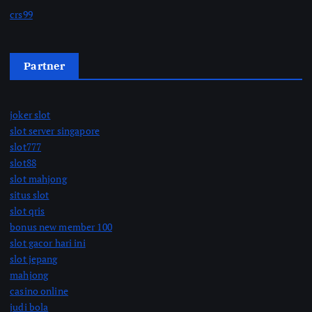
crs99
Partner
joker slot
slot server singapore
slot777
slot88
slot mahjong
situs slot
slot qris
bonus new member 100
slot gacor hari ini
slot jepang
mahjong
casino online
judi bola