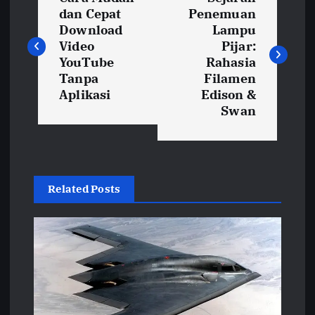
a
dan Cepat
Penemuan
Download
Lampu
v
Video
Pijar:
YouTube
Rahasia
i
Tanpa
Filamen
Aplikasi
Edison &
Swan
g
a
s
Related Posts
i
p
o