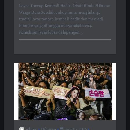
Layar Tancap Kembali Hadir: Obati Rindu Hiburan
Warga Desa Setelah cukup lama menghilang,
tradisi layar tancap kembali hadir dan menjadi
hiburan yang ditunggu masyarakat desa.
Kehadiran layar lebar di lapangan…
admin
Hiburan
Juni 13, 2026