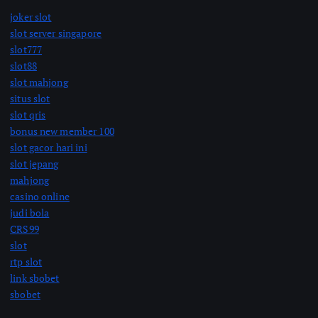
joker slot
slot server singapore
slot777
slot88
slot mahjong
situs slot
slot qris
bonus new member 100
slot gacor hari ini
slot jepang
mahjong
casino online
judi bola
CRS99
slot
rtp slot
link sbobet
sbobet