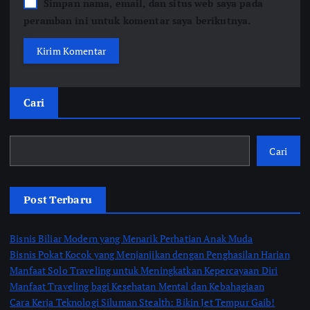
Simpan nama, email, dan situs web saya pada
peramban ini untuk komentar saya berikutnya.
Cari
Cari
Post Terbaru
Bisnis Biliar Modern yang Menarik Perhatian Anak Muda
Bisnis Pokat Kocok yang Menjanjikan dengan Penghasilan Harian
Manfaat Solo Traveling untuk Meningkatkan Kepercayaan Diri
Manfaat Traveling bagi Kesehatan Mental dan Kebahagiaan
Cara Kerja Teknologi Siluman Stealth: Bikin Jet Tempur Gaib!