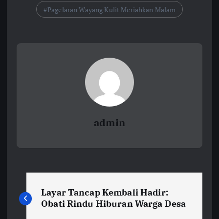
Pagelaran Wayang Kulit Meriahkan Malam
admin
N
Layar Tancap Kembali Hadir:
a
Obati Rindu Hiburan Warga Desa