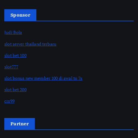
Sponsor
Judi Bola
slot server thailand terbaru
slot bet 100
slot777
slot bonus new member 100 di awal to 7x
slot bet 200
crs99
Partner