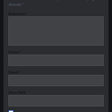
ditandai
*
Komentar
*
Nama
*
Email
*
Situs Web