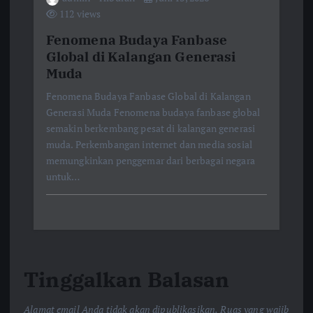
112 views
Fenomena Budaya Fanbase
Global di Kalangan Generasi
Muda
Fenomena Budaya Fanbase Global di Kalangan
Generasi Muda Fenomena budaya fanbase global
semakin berkembang pesat di kalangan generasi
muda. Perkembangan internet dan media sosial
memungkinkan penggemar dari berbagai negara
untuk…
Tinggalkan Balasan
Alamat email Anda tidak akan dipublikasikan.
Ruas yang wajib