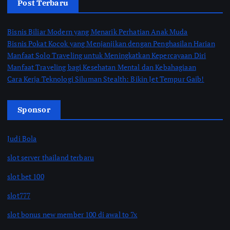
Post Terbaru
Bisnis Biliar Modern yang Menarik Perhatian Anak Muda
Bisnis Pokat Kocok yang Menjanjikan dengan Penghasilan Harian
Manfaat Solo Traveling untuk Meningkatkan Kepercayaan Diri
Manfaat Traveling bagi Kesehatan Mental dan Kebahagiaan
Cara Kerja Teknologi Siluman Stealth: Bikin Jet Tempur Gaib!
Sponsor
Judi Bola
slot server thailand terbaru
slot bet 100
slot777
slot bonus new member 100 di awal to 7x