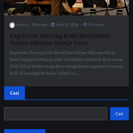
admin
Hiburan
Juni 29, 2026
85 views
Pagelaran Wayang Kulit Meriahkan
Malam Hiburan Warga Desa
Pagelaran Wayang Kulit Meriahkan Malam Hiburan Warga
Desa Pagelaran Wayang kulit meriahkan malam di desa terasa
lebih hidup ketika warga desa mengadakan pagelaran wayang
kulit di lapangan terbuka. Selain itu,…
Cari
Cari