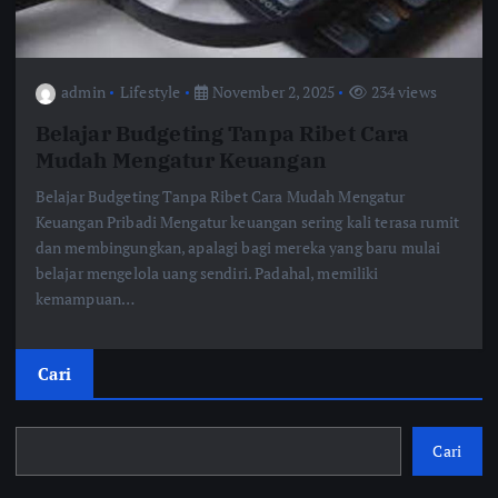
admin
Lifestyle
November 2, 2025
234 views
Belajar Budgeting Tanpa Ribet Cara
Mudah Mengatur Keuangan
Belajar Budgeting Tanpa Ribet Cara Mudah Mengatur
Keuangan Pribadi Mengatur keuangan sering kali terasa rumit
dan membingungkan, apalagi bagi mereka yang baru mulai
belajar mengelola uang sendiri. Padahal, memiliki
kemampuan…
Cari
Cari