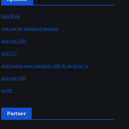
Judi Bola
slot server thailand terbaru
slot bet 100
slot777
slot bonus new member 100 di awal to 7x
slot bet 200
crs99
Partner