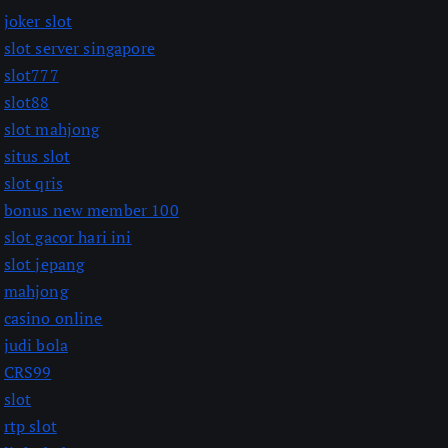
joker slot
slot server singapore
slot777
slot88
slot mahjong
situs slot
slot qris
bonus new member 100
slot gacor hari ini
slot jepang
mahjong
casino online
judi bola
CRS99
slot
rtp slot