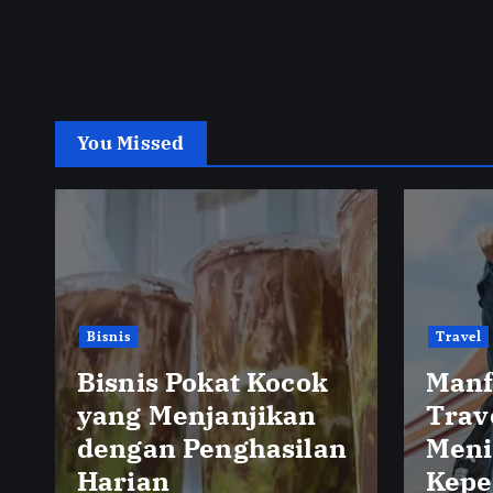
You Missed
Bisnis
Travel
n
Bisnis Pokat Kocok
Manf
yang Menjanjikan
Trav
dengan Penghasilan
Meni
Harian
Kepe