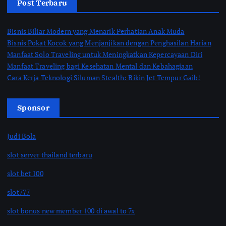
Post Terbaru
Bisnis Biliar Modern yang Menarik Perhatian Anak Muda
Bisnis Pokat Kocok yang Menjanjikan dengan Penghasilan Harian
Manfaat Solo Traveling untuk Meningkatkan Kepercayaan Diri
Manfaat Traveling bagi Kesehatan Mental dan Kebahagiaan
Cara Kerja Teknologi Siluman Stealth: Bikin Jet Tempur Gaib!
Sponsor
Judi Bola
slot server thailand terbaru
slot bet 100
slot777
slot bonus new member 100 di awal to 7x