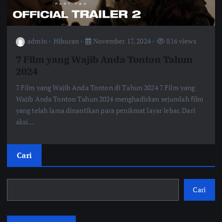
admin
Hiburan
November 17, 2024
816 views
7 Film yang Wajib Anda Tonton Tahun
2024
7 Film yang Wajib Anda Tonton di Tahun 2024 7 Film yang
Wajib Anda Tonton Tahun 2024 menghadirkan sejumlah film
yang telah lama dinantikan para penikmat layar lebar. Dari
aksi…
Cari
Cari