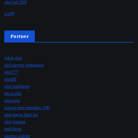
slot bet 200
crs99
Partner
joker slot
slot server singapore
slot777
slot88
slot mahjong
situs slot
slot qris
bonus new member 100
slot gacor hari ini
slot jepang
mahjong
casino online