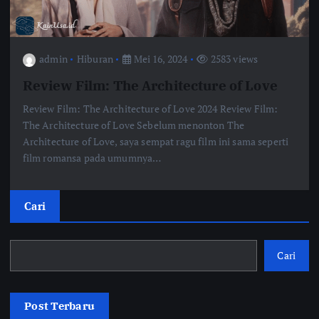
admin
Hiburan
Mei 16, 2024
2583 views
Review Film: The Architecture of Love
Review Film: The Architecture of Love 2024 Review Film:
The Architecture of Love Sebelum menonton The
Architecture of Love, saya sempat ragu film ini sama seperti
film romansa pada umumnya…
Cari
Cari
Post Terbaru