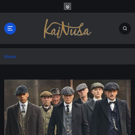
S
k
i
p
t
o
c
o
Home
n
t
e
n
t