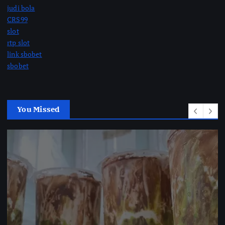
judi bola
CRS99
slot
rtp slot
link sbobet
sbobet
You Missed