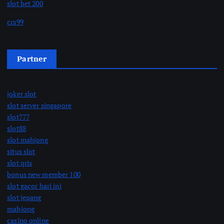
slot bet 200
crs99
Partner
joker slot
slot server singapore
slot777
slot88
slot mahjong
situs slot
slot qris
bonus new member 100
slot gacor hari ini
slot jepang
mahjong
casino online